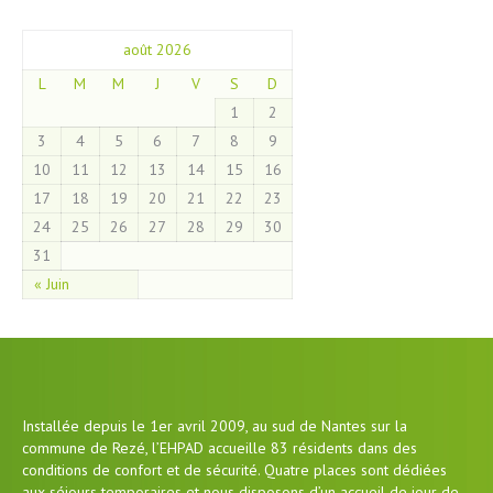
août 2026
L
M
M
J
V
S
D
1
2
3
4
5
6
7
8
9
10
11
12
13
14
15
16
17
18
19
20
21
22
23
24
25
26
27
28
29
30
31
« Juin
Installée depuis le 1er avril 2009, au sud de Nantes sur la
commune de Rezé, l’EHPAD accueille 83 résidents dans des
conditions de confort et de sécurité. Quatre places sont dédiées
aux séjours temporaires et nous disposons d’un accueil de jour de