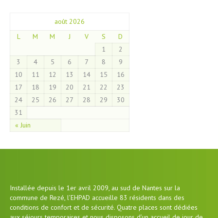
août 2026
L
M
M
J
V
S
D
1
2
3
4
5
6
7
8
9
10
11
12
13
14
15
16
17
18
19
20
21
22
23
24
25
26
27
28
29
30
31
« Juin
Installée depuis le 1er avril 2009, au sud de Nantes sur la
commune de Rezé, l’EHPAD accueille 83 résidents dans des
conditions de confort et de sécurité. Quatre places sont dédiées
aux séjours temporaires et nous disposons d’un accueil de jour de