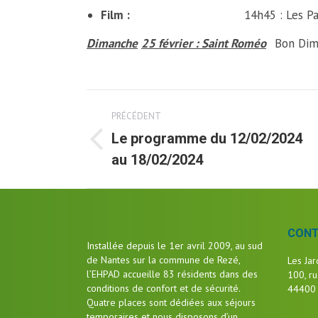
Film :
14h45 : Les Pa
Dimanche
25 février : Saint Roméo
Bon Di
Post
PRÉCÉDENT
navigation
Le programme du 12/02/2024
Article
au 18/02/2024
précédent
CON
Installée depuis le 1er avril 2009, au sud
de Nantes sur la commune de Rezé,
Les Jar
l’EHPAD accueille 83 résidents dans des
100, ru
conditions de confort et de sécurité.
44400
Quatre places sont dédiées aux séjours
temporaires et nous disposons d’un