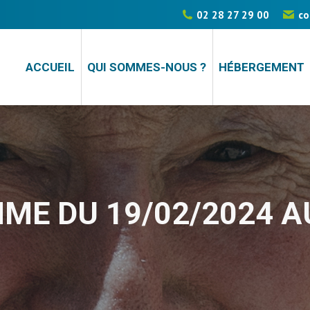
02 28 27 29 00
02 28 27 29 00
co
co
ACCUEIL
ACCUEIL
QUI SOMMES-NOUS ?
QUI SOMMES-NOUS ?
HÉBERGEMENT
HÉBERGEMENT
ME DU 19/02/2024 AU