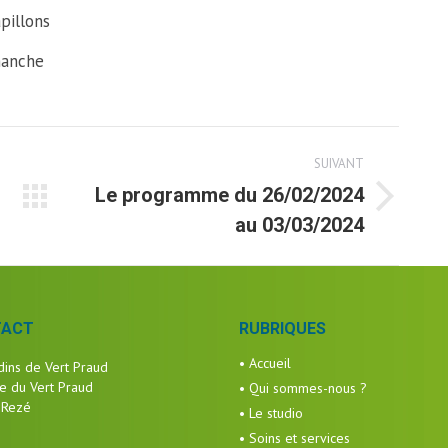
pillons
manche
SUIVANT
Le programme du 26/02/2024
Article
au 03/03/2024
suivant
TACT
RUBRIQUES
• Accueil
dins de Vert Praud
e du Vert Praud
• Qui sommes-nous ?
 Rezé
• Le studio
• Soins et services