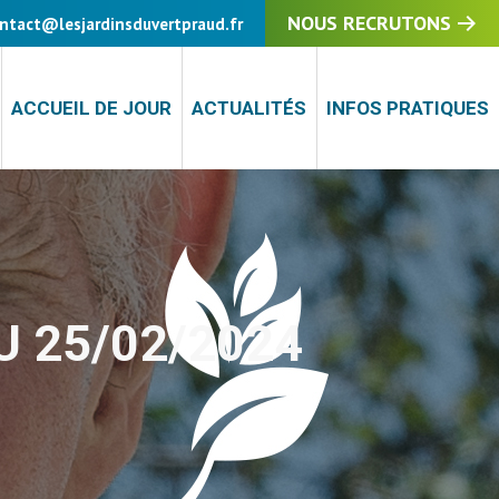
NOUS RECRUTONS
NOUS RECRUTONS
ntact@lesjardinsduvertpraud.fr
ntact@lesjardinsduvertpraud.fr
ACCUEIL DE JOUR
ACCUEIL DE JOUR
ACTUALITÉS
ACTUALITÉS
INFOS PRATIQUES
INFOS PRATIQUES
 25/02/2024