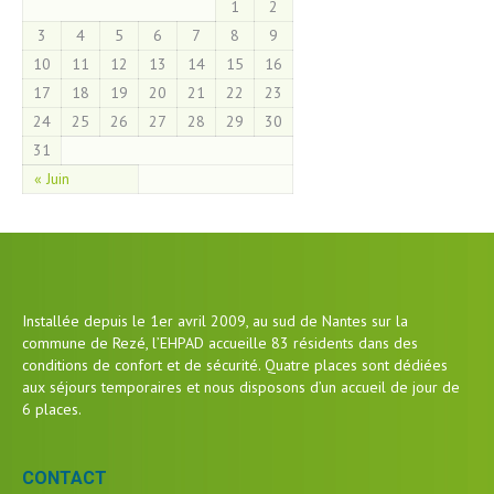
1
2
3
4
5
6
7
8
9
10
11
12
13
14
15
16
17
18
19
20
21
22
23
24
25
26
27
28
29
30
31
« Juin
Installée depuis le 1er avril 2009, au sud de Nantes sur la
commune de Rezé, l’EHPAD accueille 83 résidents dans des
conditions de confort et de sécurité. Quatre places sont dédiées
aux séjours temporaires et nous disposons d’un accueil de jour de
6 places.
CONTACT